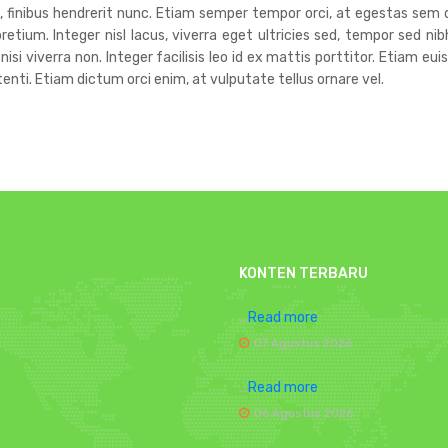
um, finibus hendrerit nunc. Etiam semper tempor orci, at egestas sem 
tium. Integer nisl lacus, viverra eget ultricies sed, tempor sed nib
 nisi viverra non. Integer facilisis leo id ex mattis porttitor. Etiam 
ti. Etiam dictum orci enim, at vulputate tellus ornare vel.
KONTEN TERBARU
...
Read more
07 Agustus 2026
...
Read more
06 Agustus 2026