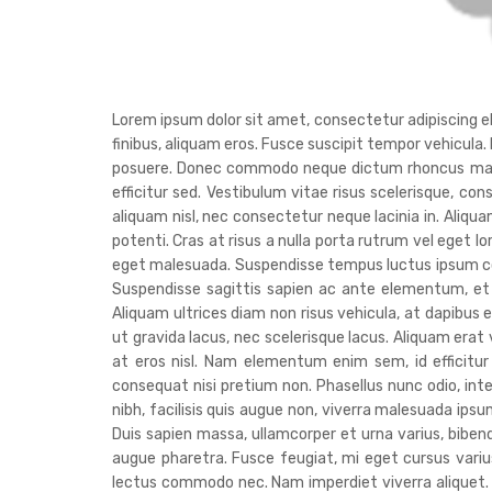
Lorem ipsum dolor sit amet, consectetur adipiscing elit
finibus, aliquam eros. Fusce suscipit tempor vehicula.
posuere. Donec commodo neque dictum rhoncus malesua
efficitur sed. Vestibulum vitae risus scelerisque, con
aliquam nisl, nec consectetur neque lacinia in. Aliq
potenti. Cras at risus a nulla porta rutrum vel eget l
eget malesuada. Suspendisse tempus luctus ipsum co
Suspendisse sagittis sapien ac ante elementum, et 
Aliquam ultrices diam non risus vehicula, at dapibus e
ut gravida lacus, nec scelerisque lacus. Aliquam era
at eros nisl. Nam elementum enim sem, id efficitur
consequat nisi pretium non. Phasellus nunc odio, in
nibh, facilisis quis augue non, viverra malesuada ipsum
Duis sapien massa, ullamcorper et urna varius, bib
augue pharetra. Fusce feugiat, mi eget cursus varius,
lectus commodo nec. Nam imperdiet viverra aliquet. Nu