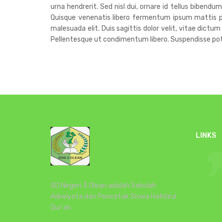
urna hendrerit. Sed nisl dui, ornare id tellus bibend
Quisque venenatis libero fermentum ipsum mattis pre
malesuada elit. Duis sagittis dolor velit, vitae dictum
Pellentesque ut condimentum libero. Suspendisse poten
LINKS
SD Negeri 3 Olean adalah Sekolah
Adiwiyata dan Pencetak Siswa Hafidzul
Qur'an.