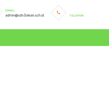
EMAIL:
admin@sdn3olean.sch.id
TELEPON: