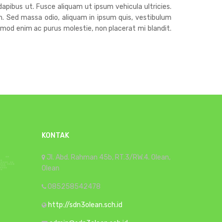
dapibus ut. Fusce aliquam ut ipsum vehicula ultricies.
h. Sed massa odio, aliquam in ipsum quis, vestibulum
euismod enim ac purus molestie, non placerat mi blandit.
KONTAK
Jl. Abd. Rahman 45b, RT.3/RW.4. Olean,
Olean
085258542478
http://sdn3olean.sch.id