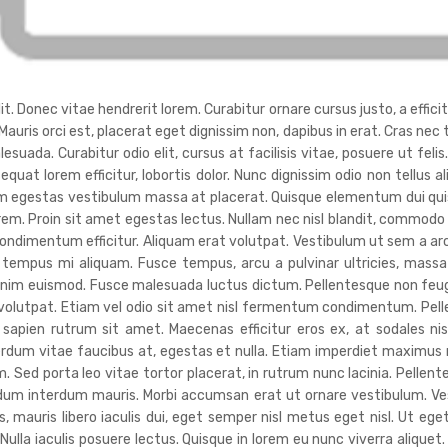
. Donec vitae hendrerit lorem. Curabitur ornare cursus justo, a efficitu
 Mauris orci est, placerat eget dignissim non, dapibus in erat. Cras ne
da. Curabitur odio elit, cursus at facilisis vitae, posuere ut felis
sequat lorem efficitur, lobortis dolor. Nunc dignissim odio non tellus a
uam egestas vestibulum massa at placerat. Quisque elementum dui quis
orem. Proin sit amet egestas lectus. Nullam nec nisl blandit, commodo
ndimentum efficitur. Aliquam erat volutpat. Vestibulum ut sem a ar
tempus mi aliquam. Fusce tempus, arcu a pulvinar ultricies, massa 
nim euismod. Fusce malesuada luctus dictum. Pellentesque non feugiat 
t volutpat. Etiam vel odio sit amet nisl fermentum condimentum. Pel
 sapien rutrum sit amet. Maecenas efficitur eros ex, at sodales n
terdum vitae faucibus at, egestas et nulla. Etiam imperdiet maximu
. Sed porta leo vitae tortor placerat, in rutrum nunc lacinia. Pellente
endum interdum mauris. Morbi accumsan erat ut ornare vestibulum. V
 mauris libero iaculis dui, eget semper nisl metus eget nisl. Ut ege
lla iaculis posuere lectus. Quisque in lorem eu nunc viverra aliquet