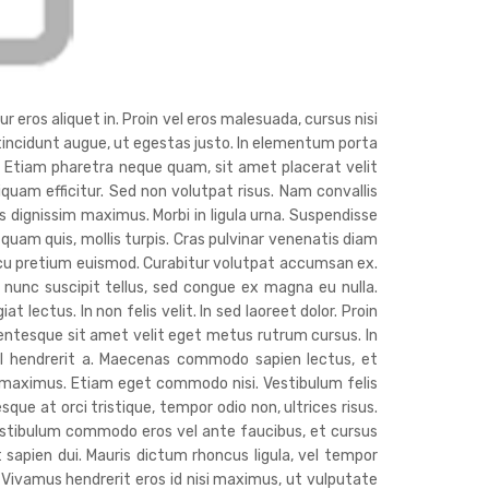
r eros aliquet in. Proin vel eros malesuada, cursus nisi
c tincidunt augue, ut egestas justo. In elementum porta
. Etiam pharetra neque quam, sit amet placerat velit
liquam efficitur. Sed non volutpat risus. Nam convallis
 dignissim maximus. Morbi in ligula urna. Suspendisse
 quam quis, mollis turpis. Cras pulvinar venenatis diam
cu pretium euismod. Curabitur volutpat accumsan ex.
nunc suscipit tellus, sed congue ex magna eu nulla.
lectus. In non felis velit. In sed laoreet dolor. Proin
lentesque sit amet velit eget metus rutrum cursus. In
isl hendrerit a. Maecenas commodo sapien lectus, et
s maximus. Etiam eget commodo nisi. Vestibulum felis
sque at orci tristique, tempor odio non, ultrices risus.
estibulum commodo eros vel ante faucibus, et cursus
t sapien dui. Mauris dictum rhoncus ligula, vel tempor
. Vivamus hendrerit eros id nisi maximus, ut vulputate