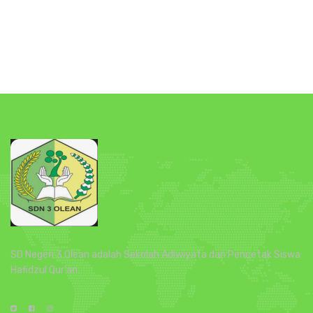
SD Negeri 3 Olean adalah Sekolah Adiwiyata dan Pencetak Siswa
Hafidzul Qur'an.