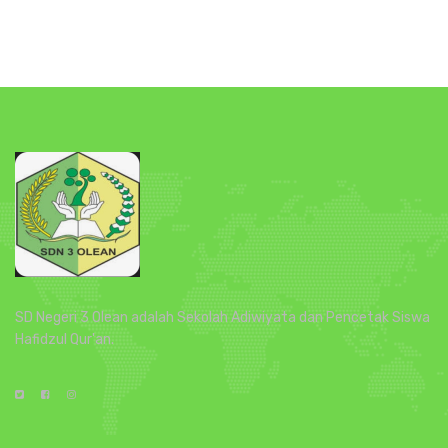
SD Negeri 3 Olean adalah Sekolah Adiwiyata dan Pencetak Siswa
Hafidzul Qur'an.